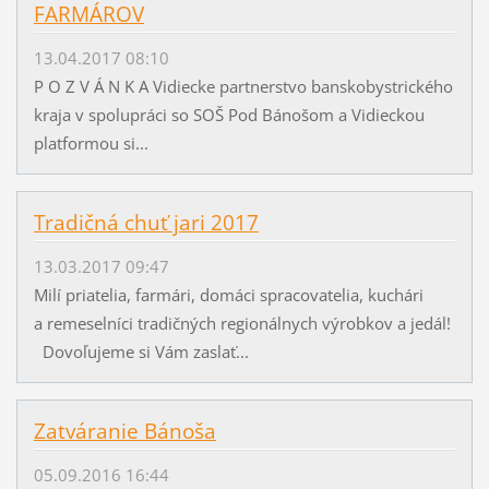
FARMÁROV
13.04.2017 08:10
P O Z V Á N K A Vidiecke partnerstvo banskobystrického
kraja v spolupráci so SOŠ Pod Bánošom a Vidieckou
platformou si...
Tradičná chuť jari 2017
13.03.2017 09:47
Milí priatelia, farmári, domáci spracovatelia, kuchári
a remeselníci tradičných regionálnych výrobkov a jedál!
Dovoľujeme si Vám zaslať...
Zatváranie Bánoša
05.09.2016 16:44