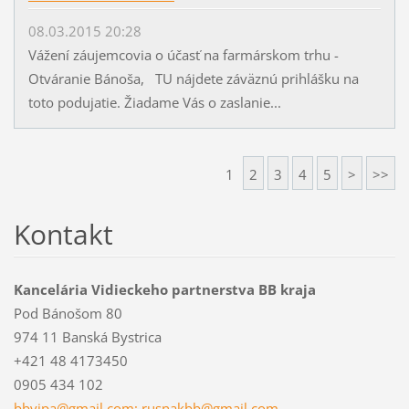
08.03.2015 20:28
Vážení záujemcovia o účasť na farmárskom trhu -
Otváranie Bánoša, TU nájdete záväznú prihlášku na
toto podujatie. Žiadame Vás o zaslanie...
1
2
3
4
5
>
>>
Kontakt
Kancelária Vidieckeho partnerstva BB kraja
Pod Bánošom 80
974 11 Banská Bystrica
+421 48 4173450
0905 434 102
bbvipa@gmail.com; rusnakbb@gmail.com