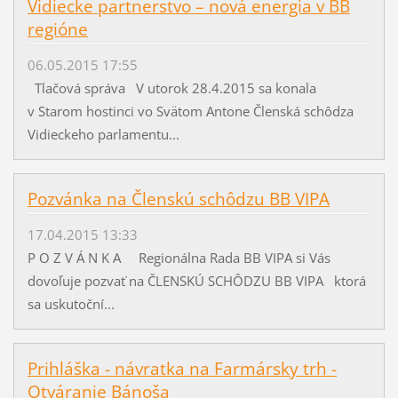
Vidiecke partnerstvo – nová energia v BB
regióne
06.05.2015 17:55
Tlačová správa V utorok 28.4.2015 sa konala
v Starom hostinci vo Svätom Antone Členská schôdza
Vidieckeho parlamentu...
Pozvánka na Členskú schôdzu BB VIPA
17.04.2015 13:33
P O Z V Á N K A Regionálna Rada BB VIPA si Vás
dovoľuje pozvať na ČLENSKÚ SCHÔDZU BB VIPA ktorá
sa uskutoční...
Prihláška - návratka na Farmársky trh -
Otváranie Bánoša