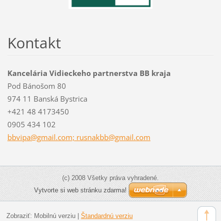
Kontakt
Kancelária Vidieckeho partnerstva BB kraja
Pod Bánošom 80
974 11 Banská Bystrica
+421 48 4173450
0905 434 102
bbvipa@gmail.com; rusnakbb@gmail.com
(c) 2008 Všetky práva vyhradené.
Vytvorte si web stránku zdarma!
Zobraziť:
Mobilnú verziu
|
Štandardnú verziu