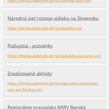
https://bbvipa.webnode.sk/rss/kalendar-akcii.xml
Národná sieť rozvoja vidieka na Slovensku
https://bbvipa.webnode.sk/rss/aktuality.xml
Podujatia - pozvánky
https://bbvipa.webnode.sk/rss/podujatia-pozvanky.xml
Zrealizované aktivity
https://bbvipa.webnode.sk/rss/regionalne-pracovisko-
nsrv-pre-bb-kraj.xml
Regionálne pracovisko NSRV Banská