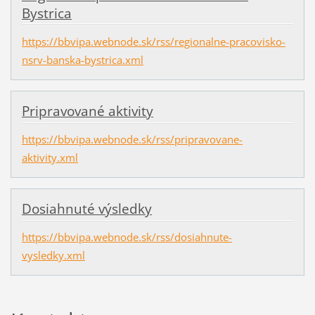
Bystrica
https://bbvipa.webnode.sk/rss/regionalne-pracovisko-
nsrv-banska-bystrica.xml
Pripravované aktivity
https://bbvipa.webnode.sk/rss/pripravovane-
aktivity.xml
Dosiahnuté výsledky
https://bbvipa.webnode.sk/rss/dosiahnute-
vysledky.xml