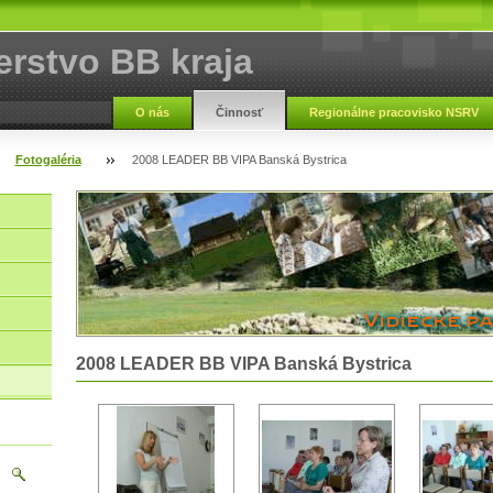
erstvo BB kraja
O nás
Činnosť
Regionálne pracovisko NSRV
Fotogaléria
2008 LEADER BB VIPA Banská Bystrica
2008 LEADER BB VIPA Banská Bystrica