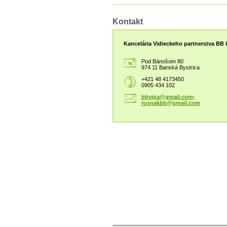
Kontakt
Kancelária Vidieckeho partnerstva BB k
Pod Bánošom 80
974 11 Banská Bystrica
+421 48 4173450
0905 434 102
bbvipa@gmail.com;
rusnakbb@gmail.com