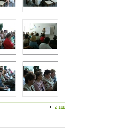
1
|
2
>
>>