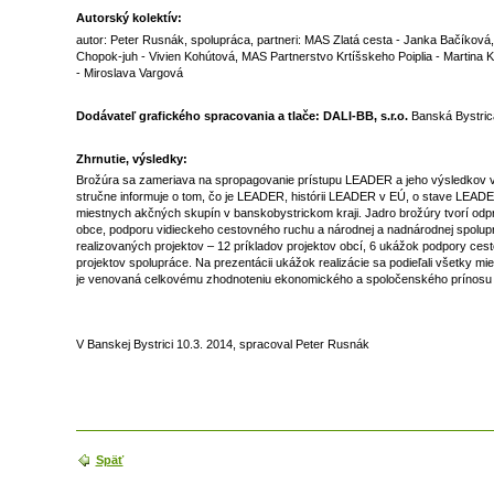
Autorský kolektív:
autor: Peter Rusnák, spolupráca, partneri: MAS Zlatá cesta - Janka Bačíkov
Chopok-juh - Vivien Kohútová, MAS Partnerstvo Krtíšskeho Poiplia - Martina
- Miroslava Vargová
Dodávateľ grafického spracovania a tlače: DALI-BB, s.r.o.
Banská Bystric
Zhrnutie, výsledky:
Brožúra sa zameriava na spropagovanie prístupu LEADER a jeho výsledkov v 
stručne informuje o tom, čo je LEADER, histórii LEADER v EÚ, o stave LEADE
miestnych akčných skupín v banskobystrickom kraji. Jadro brožúry tvorí od
obce, podporu vidieckeho cestovného ruchu a národnej a nadnárodnej spolupr
realizovaných projektov – 12 príkladov projektov obcí, 6 ukážok podpory cest
projektov spolupráce. Na prezentácii ukážok realizácie sa podieľali všetky m
je venovaná celkovému zhodnoteniu ekonomického a spoločenského prínosu 
V Banskej Bystrici 10.3. 2014, spracoval Peter Rusnák
Späť