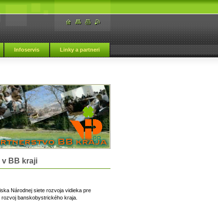
Infoservis
Linky a partneri
v BB kraji
ka Národnej siete rozvoja vidieka pre
rozvoj banskobystrického kraja.