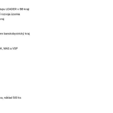
upu LEADER v BB kraji
í rozvoja územia
raj
 banskobystrický kraj
SK, MAS a VSP
ka, náklad 500 ks