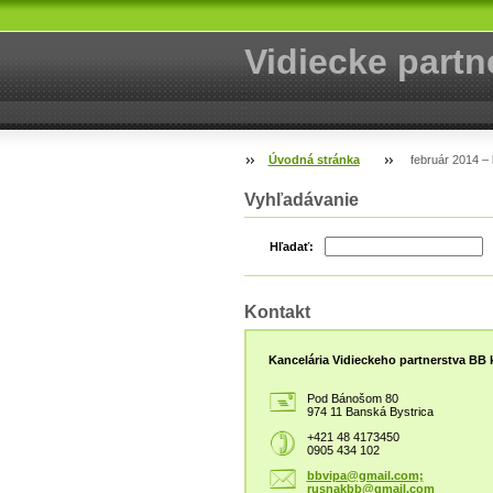
Vidiecke partn
Úvodná stránka
február 2014 –
Vyhľadávanie
Hľadať:
Kontakt
Kancelária Vidieckeho partnerstva BB k
Pod Bánošom 80
974 11 Banská Bystrica
+421 48 4173450
0905 434 102
bbvipa@gmail.com;
rusnakbb@gmail.com