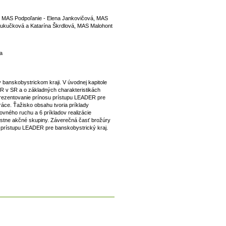
á, MAS Podpoľanie - Elena Jankovičová, MAS
 Kukučková a Katarína Škrdlová, MAS Malohont
a
banskobystrickom kraji. V úvodnej kapitole
R v SR a o základných charakteristikách
prezentovanie prínosu prístupu LEADER pre
áce. Ťažisko obsahu tvoria príklady
ovného ruchu a 6 príkladov realizácie
iestne akčné skupiny. Záverečná časť brožúry
prístupu LEADER pre banskobystrický kraj.