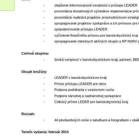
- zlepšenie informovanosti verejnosti o prístupe LEADER
- prezentácia dosiahnutých výsledkov implementácie príst
- prezentácie realizácii projektov prostredníctvom stratégi
- spropagovanie projektov spolupráce a ich prínosov pre k
- spopularizovanie prístupu LEADER
- vyčíslenie finančného prínosu pre banskobystrický kraj
- spropagovanie miestnych akčných skupín a RP NSRV pre
Cieľová skupina:
- široká verejnosť v banskobystrickom kraji, partneri, BB
Obsah brožúry:
- LEADER v banskobystrickom kraji
- Prínos prístupu LEADER pre obce
- Podpora podnikania v cestovnom ruchu
- Podpora národnej a nadnárodnej spolupráce
- Celkový prínos LEDER pre banskobystrický kraj
Rozsah:
- 44 plnofarebných strán s tabuľkami a fotografiami + obál
Termín vydania: február 2014