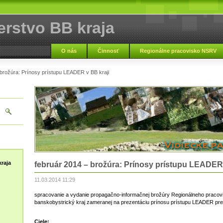
erstvo BB kraja
O nás
Činnosť
Regionálne pracovisko NSRV
 brožúra: Prínosy prístupu LEADER v BB kraji
raja
február 2014 – brožúra: Prínosy prístupu LEADER 
11.03.2014 11:29
spracovanie a vydanie propagačno-informačnej brožúry Regionálneho pracovis
banskobystrický kraj zameranej na prezentáciu prínosu prístupu LEADER pre 
Ciele: