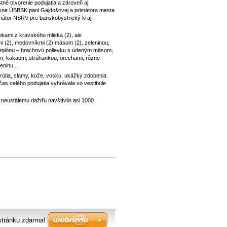
tné otvorenie podujatia a zároveň aj
pkyne ÚBBSK pani Gajdošovej a primátora mesta
dinátor NSRV pre banskobystrický kraj
bkami z kravského mlieka (2), ale
mi (2), medovníkmi (2) mäsom (2), zeleninou,
z regiónu – hrachovú polievku s údeným mäsom,
om, kakaom, strúhankou, orechami, rôzne
eninu...
rútia, slamy, kože, vosku, ukážky zdobenia
čas celého podujatia vyhrávala vo vestibule
 neustálemu dažďu navštívilo asi 1000
stránku zdarma!