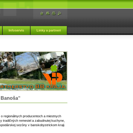
Infoservis
Linky a partneri
e Banoša“
i o regionálnych producentoch a miestnych
ky tradičných remesiel a zabudnutej kuchyne,
ospodárskej sezóny v banskobystrickom kraji.