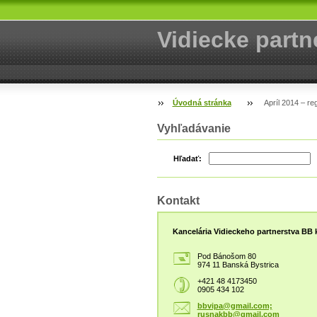
Vidiecke partn
Úvodná stránka
Apríl 2014 – re
Vyhľadávanie
Hľadať:
Kontakt
Kancelária Vidieckeho partnerstva BB k
Pod Bánošom 80
974 11 Banská Bystrica
+421 48 4173450
0905 434 102
bbvipa@gmail.com;
rusnakbb@gmail.com