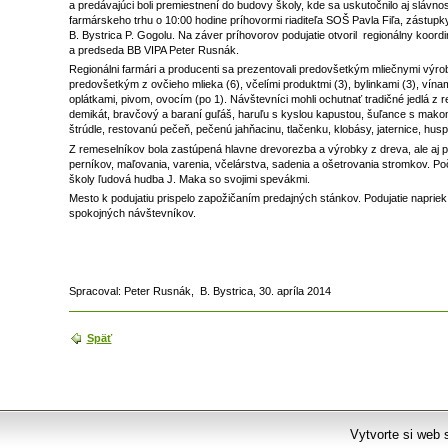
a predávajúci boli premiestnení do budovy školy, kde sa uskutočnilo aj slávnos
farmárskeho trhu o 10:00 hodine príhovormi riaditeľa SOŠ Pavla Fiľa, zástu
B. Bystrica P. Gogolu. Na záver príhovorov podujatie otvoril regionálny koor
a predseda BB VIPA Peter Rusnák.
Regionálni farmári a producenti sa prezentovali predovšetkým mliečnymi výro
predovšetkým z ovčieho mlieka (6), včelími produktmi (3), bylinkami (3), vína
oplátkami, pivom, ovocím (po 1). Návštevníci mohli ochutnať tradičné jedlá 
demikát, bravčový a baraní guľáš, haruľu s kyslou kapustou, šuľance s mak
štrúdle, restovanú pečeň, pečenú jahňacinu, tlačenku, klobásy, jaternice, husp
Z remeselníkov bola zastúpená hlavne drevorezba a výrobky z dreva, ale aj p
perníkov, maľovania, varenia, včelárstva, sadenia a ošetrovania stromkov. Po
školy ľudová hudba J. Maka so svojimi spevákmi.
Mesto k podujatiu prispelo zapožičaním predajných stánkov. Podujatie napriek
spokojných návštevníkov.
Spracoval: Peter Rusnák, B. Bystrica, 30. apríla 2014
Späť
Vytvorte si web 