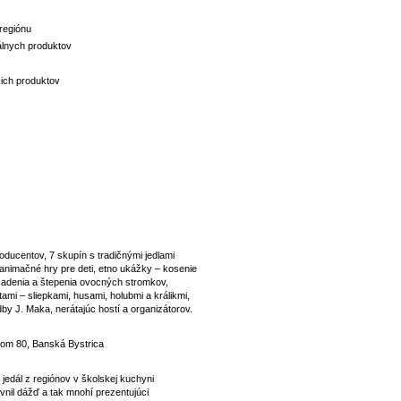
regiónu
lnych produktov
ich produktov
ducentov, 7 skupín s tradičnými jedlami
animačné hry pre deti, etno ukážky – kosenie
 sadenia a štepenia ovocných stromkov,
i – sliepkami, husami, holubmi a králikmi,
by J. Maka, nerátajúc hostí a organizátorov.
šom 80, Banská Bystrica
 jedál z regiónov v školskej kuchyni
nil dážď a tak mnohí prezentujúci