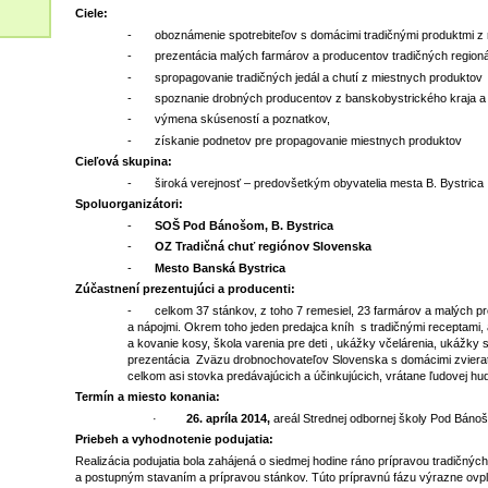
Ciele:
- oboznámenie spotrebiteľov s domácimi tradičnými produktmi z 
- prezentácia malých farmárov a producentov tradičných regioná
- spropagovanie tradičných jedál a chutí z miestnych produktov
- spoznanie drobných producentov z banskobystrického kraja a 
- výmena skúseností a poznatkov,
- získanie podnetov pre propagovanie miestnych produktov
Cieľová skupina:
- široká verejnosť – predovšetkým obyvatelia mesta B. Bystrica
Spoluorganizátori:
-
SOŠ Pod Bánošom, B. Bystrica
-
OZ Tradičná chuť regiónov Slovenska
-
Mesto Banská Bystrica
Zúčastnení prezentujúci a producenti
:
- celkom 37 stánkov, z toho 7 remesiel, 23 farmárov a malých pro
a nápojmi. Okrem toho jeden predajca kníh s tradičnými receptami, 
a kovanie kosy, škola varenia pre deti , ukážky včelárenia, ukážky
prezentácia Zväzu drobnochovateľov Slovenska s domácimi zvieratam
celkom asi stovka predávajúcich a účinkujúcich, vrátane ľudovej hud
Termín a miesto konania:
·
26. apríla 2014,
areál Strednej odbornej školy Pod Báno
Priebeh a vyhodnotenie podujatia:
Realizácia podujatia bola zahájená o siedmej hodine ráno prípravou tradičných
a postupným stavaním a prípravou stánkov. Túto prípravnú fázu výrazne ovplv