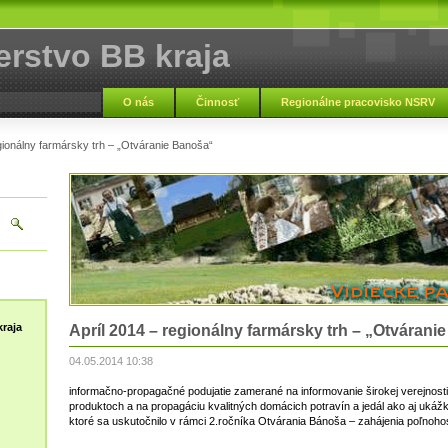
erstvo BB kraja
O nás
Činnosť
Regionálne pracovisko NSRV
gionálny farmársky trh – „Otváranie Banoša“
raja
Apríl 2014 – regionálny farmársky trh – „Otvárani
04.05.2014 10:38
informačno-propagačné podujatie zamerané na informovanie širokej verejnost
produktoch a na propagáciu kvalitných domácich potravín a jedál ako aj ukáž
ktoré sa uskutočnilo v rámci 2.ročníka Otvárania Bánoša – zahájenia poľnoh